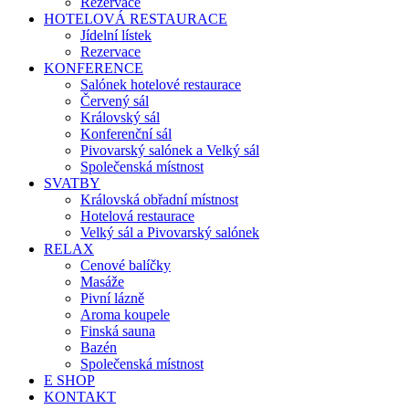
Rezervace
HOTELOVÁ RESTAURACE
Jídelní lístek
Rezervace
KONFERENCE
Salónek hotelové restaurace
Červený sál
Královský sál
Konferenční sál
Pivovarský salónek a Velký sál
Společenská místnost
SVATBY
Královská obřadní místnost
Hotelová restaurace
Velký sál a Pivovarský salónek
RELAX
Cenové balíčky
Masáže
Pivní lázně
Aroma koupele
Finská sauna
Bazén
Společenská místnost
E SHOP
KONTAKT