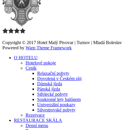
Copyright © 2017 Hotel Malý Pivovar | Turnov | Mladá Boleslav
Powered by
Warp Theme Framework
O HOTELU
Hotelové pokoje
Ceník
Relaxační pobyty
Dovolená v Českém ráji
Dámská jízda
Pánská jízda
Střelecké pobyty
Soukromé lety balónem
Univerzální poukazy
Silvestrovské pobyty
Rezervace
RESTAURACE SKÁLA
Denní menu