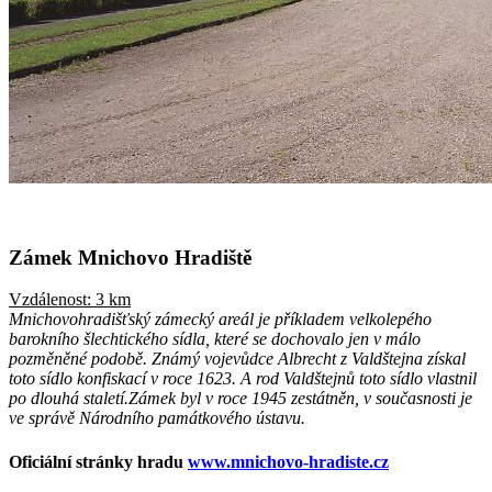
Zámek Mnichovo Hradiště
Vzdálenost: 3 km
Mnichovohradišťský zámecký areál je příkladem velkolepého
barokního šlechtického sídla, které se dochovalo jen v málo
pozměněné podobě.
Známý vojevůdce Albrecht z Valdštejna získal
toto sídlo konfiskací v roce 1623. A rod Valdštejnů toto sídlo vlastnil
po dlouhá staletí.Zámek byl v roce 1945 zestátněn, v současnosti je
ve správě Národního památkového ústavu.
Oficiální stránky hradu
www.mnichovo-hradiste.cz