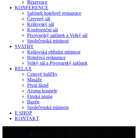
Rezervace
KONFERENCE
Salónek hotelové restaurace
Červený sál
Královský sál
Konferenční sál
Pivovarský salónek a Velký sál
Společenská místnost
SVATBY
Královská obřadní místnost
Hotelová restaurace
Velký sál a Pivovarský salónek
RELAX
Cenové balíčky
Masáže
Pivní lázně
Aroma koupele
Finská sauna
Bazén
Společenská místnost
E SHOP
KONTAKT
Přijeďte k nám a užijte si