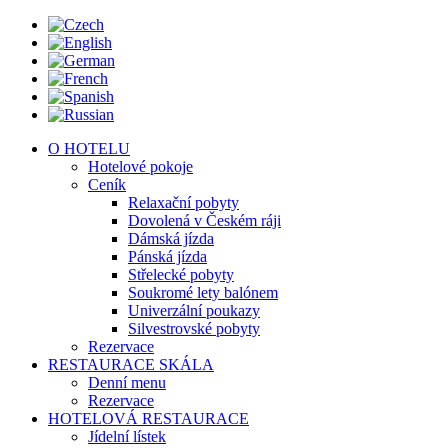
O HOTELU
Hotelové pokoje
Ceník
Relaxační pobyty
Dovolená v Českém ráji
Dámská jízda
Pánská jízda
Střelecké pobyty
Soukromé lety balónem
Univerzální poukazy
Silvestrovské pobyty
Rezervace
RESTAURACE SKÁLA
Denní menu
Rezervace
HOTELOVÁ RESTAURACE
Jídelní lístek