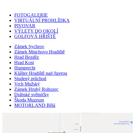
FOTOGALERIE
VIRTUÁLNÍ PROHLÍDKA
PIVOVAR
VÝLETY DO OKOLÍ
GOLFOVÁ HŘIŠTĚ
Zámek Sychrov
Zámek Mnichovo Hradiště
Hrad Bezděz
Hrad Kost
Humprecht
Klášter Hradiště nad Jizerou
Studený průchod
Vrch Mužský
Zámek Hrubý Rohozec
Drábské světničky
Škoda Muzeum
MOTORLAND Bělá