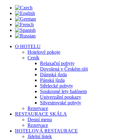
O HOTELU
Hotelové pokoje
Ceník
Relaxační pobyty
Dovolená v Českém ráji
Dámská jízda
Pánská jízda
Střelecké pobyty
Soukromé lety balónem
Univerzální poukazy
Silvestrovské pobyty
Rezervace
RESTAURACE SKÁLA
Denní menu
Rezervace
HOTELOVÁ RESTAURACE
Jídelní lístek