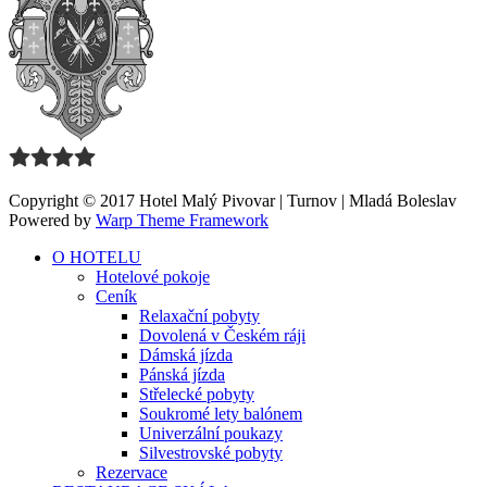
Copyright © 2017 Hotel Malý Pivovar | Turnov | Mladá Boleslav
Powered by
Warp Theme Framework
O HOTELU
Hotelové pokoje
Ceník
Relaxační pobyty
Dovolená v Českém ráji
Dámská jízda
Pánská jízda
Střelecké pobyty
Soukromé lety balónem
Univerzální poukazy
Silvestrovské pobyty
Rezervace