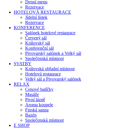
Denní menu
Rezervace
HOTELOVÁ RESTAURACE
Jídelní lístek
Rezervace
KONFERENCE
Salónek hotelové restaurace
Červený sál
Královský sál
Konferenční sál
Pivovarský salónek a Velký sál
Společenská místnost
SVATBY
Královská obřadní místnost
Hotelová restaurace
Velký sál a Pivovarský salónek
RELAX
Cenové balíčky
Masáže
Pivní lázně
Aroma koupele
Finská sauna
Bazén
Společenská místnost
E SHOP