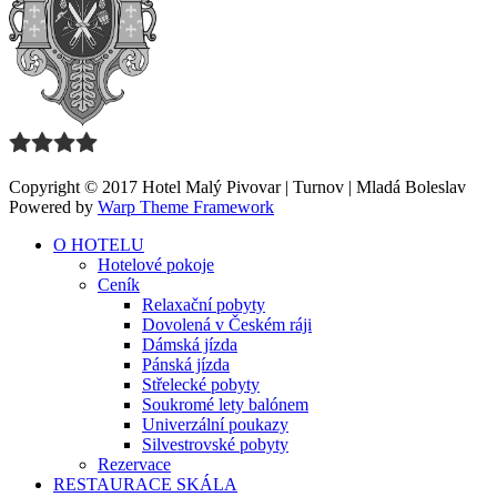
Copyright © 2017 Hotel Malý Pivovar | Turnov | Mladá Boleslav
Powered by
Warp Theme Framework
O HOTELU
Hotelové pokoje
Ceník
Relaxační pobyty
Dovolená v Českém ráji
Dámská jízda
Pánská jízda
Střelecké pobyty
Soukromé lety balónem
Univerzální poukazy
Silvestrovské pobyty
Rezervace
RESTAURACE SKÁLA