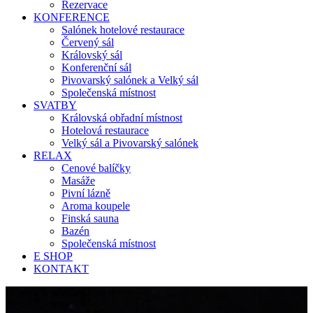
Rezervace
KONFERENCE
Salónek hotelové restaurace
Červený sál
Královský sál
Konferenční sál
Pivovarský salónek a Velký sál
Společenská místnost
SVATBY
Královská obřadní místnost
Hotelová restaurace
Velký sál a Pivovarský salónek
RELAX
Cenové balíčky
Masáže
Pivní lázně
Aroma koupele
Finská sauna
Bazén
Společenská místnost
E SHOP
KONTAKT
Přijeďte k nám a užijte si