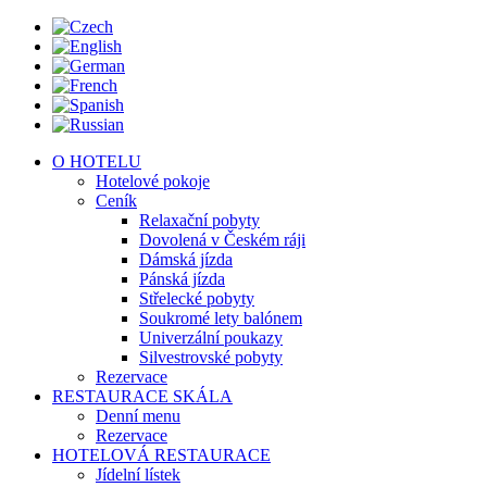
O HOTELU
Hotelové pokoje
Ceník
Relaxační pobyty
Dovolená v Českém ráji
Dámská jízda
Pánská jízda
Střelecké pobyty
Soukromé lety balónem
Univerzální poukazy
Silvestrovské pobyty
Rezervace
RESTAURACE SKÁLA
Denní menu
Rezervace
HOTELOVÁ RESTAURACE
Jídelní lístek