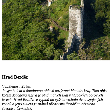
Hrad Bezděz
Vzdálenost: 25 km
Je symbolem a dominatou oblasti nazývané Máchův kraj. Tato oblst
kolem Máchova jezera je plná malých skal v hlubokých borových
lesech. Hrad Bezděz se vypíná na vyšším vrcholu dvou spojených
kopců a jeho silueta je známá především čtenářům dětského
časopisu Čtyřlístek.