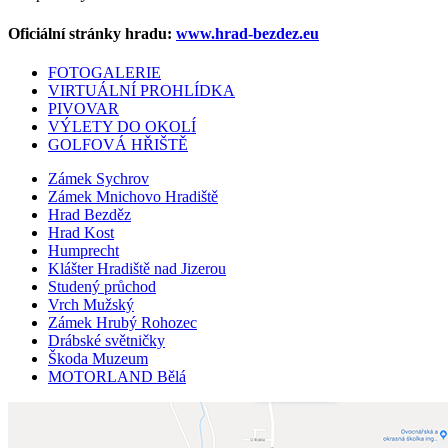
Oficiální stránky hradu:
www.hrad-bezdez.eu
FOTOGALERIE
VIRTUÁLNÍ PROHLÍDKA
PIVOVAR
VÝLETY DO OKOLÍ
GOLFOVÁ HŘIŠTĚ
Zámek Sychrov
Zámek Mnichovo Hradiště
Hrad Bezděz
Hrad Kost
Humprecht
Klášter Hradiště nad Jizerou
Studený průchod
Vrch Mužský
Zámek Hrubý Rohozec
Drábské světničky
Škoda Muzeum
MOTORLAND Bělá