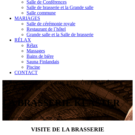
Salle de Conférences
Salle de brasserie et la Grande salle
Salle commune
MARIAGES
Salle de cérémonie royale
Restaurant de l`hôtel
Grande salle et la Salle de brasserie
RÉLAX
Rélax
Massages
Bains de bière
Sauna Finlandais
Piscine
CONTACT
RENDEZ-NOUS UNE VISITE ET GOÛTEZ LA BIÈRE
EXCELLENTE DE
LA BRASSERIE KLÁŠTER
découvrez le secret de son goût
VISITE DE LA BRASSERIE