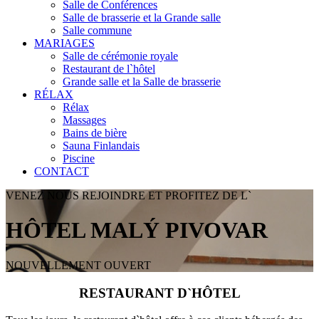
Salle de Conférences
Salle de brasserie et la Grande salle
Salle commune
MARIAGES
Salle de cérémonie royale
Restaurant de l`hôtel
Grande salle et la Salle de brasserie
RÉLAX
Rélax
Massages
Bains de bière
Sauna Finlandais
Piscine
CONTACT
VENEZ NOUS REJOINDRE ET PROFITEZ DE L`
HÔTEL MALÝ PIVOVAR
NOUVELLEMENT OUVERT
RESTAURANT D`HÔTEL