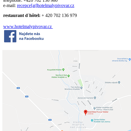
téléphone: +420 702 136 980
e-mail:
recepce[at]hotelmalypivovar.cz
restaurant d`hôtel:
+ 420 702 136 979
www.hotelmalypivovar.cz