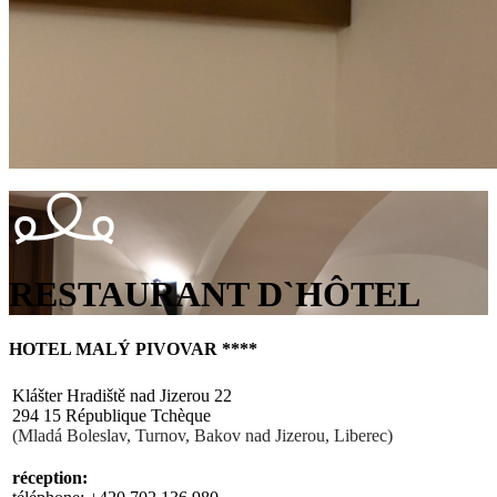
RESTAURANT D`HÔTEL
HOTEL MALÝ PIVOVAR ****
Klášter Hradiště nad Jizerou 22
294 15 République Tchèque
(Mladá Boleslav, Turnov, Bakov nad Jizerou, Liberec)
réception
: