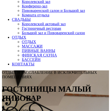
Королевский зал
Конференц-зал
Пивоваренский салон и Большой зал
Комната отдыха
СВАДЬБЫ
Королевский актовый зал
Гостиничный ресторан
Большой зал и Пивоваренский салон
ОТДЫХ
ОТДЫХ
МАССАЖИ
ПИВНЫЕ ВАННЫ
ФИНСКАЯ САУНА
БАССЕЙН
КОНТАКТЫ
ОТДЫХ И РАССЛАБЛЕНИЕ В ИСКЛЮЧИТЕЛЬНЫХ
ПОМЕЩЕНИЯХ
ГОСТИНИЦЫ МАЛЫЙ
ПИВОВАР
Побалуйте себя